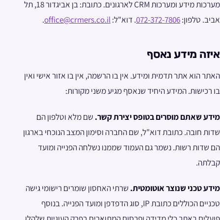
מערכות מידע ומערכות CRM לארגונים. כתובת: בן אביגדור 18, תל
אביב. טלפון:
072-372-7806
. דוא"ל:
office@crmers.co.il
.
איזה מידע נאסף
האתר הוא אתר תדמית ומידע. אין בו הרשמה, אין בו אזור אישי ואין
בו רכישות. המידע היחיד שנאסף מגיע משני מקורות:
מידע שאתם מוסרים בטופס יצירת קשר.
שם מלא וטלפון הם
שדות חובה. כתובת דוא"ל, שם החברה וסימון המצב הנוכחי בארגון
הם שדות רשות. נשמר גם העמוד שממנו נשלחה הפנייה ומועד
קבלתה.
מידע טכני שנוצר אוטומטית.
שרתי האחסון שומרים רישומי גישה
טכניים הכוללים כתובת IP, סוג הדפדפן ומועד הפנייה. בנוסף
פועלים באתר כלי מדידה ופרסום המתוארים בפרק העוגיות שלהלן,